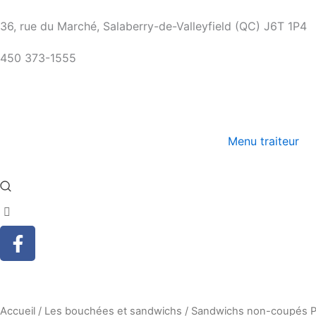
Aller
36, rue du Marché, Salaberry-de-Valleyfield (QC) J6T 1P4
au
contenu
450 373-1555
Menu traiteur
F
a
c
e
b
Accueil
/
Les bouchées et sandwichs
/ Sandwichs non-coupés Pr