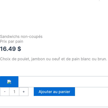
o
o
k
-
f
Sandwichs non-coupés
Prix par pain
16.49
$
Choix de poulet, jambon ou oeuf et de pain blanc ou brun.
quantité
-
+
Ajouter au panier
de
Sandwichs