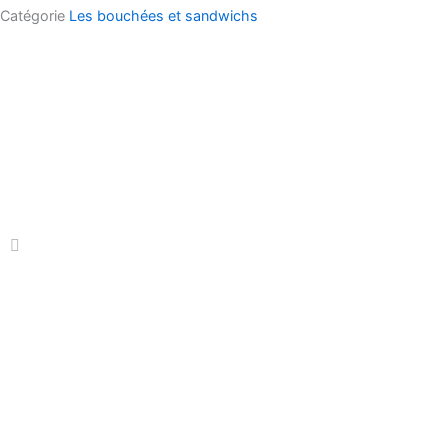
non-
Catégorie
Les bouchées et sandwichs
coupés
Prix
par
pain