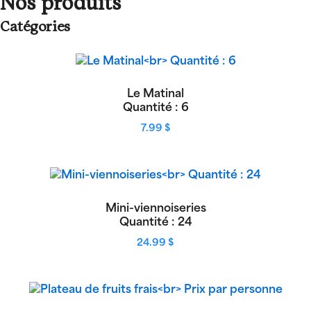
Nos produits
-
f
Catégories
Le Matinal
Quantité : 6
7.99
$
Mini-viennoiseries
Quantité : 24
24.99
$